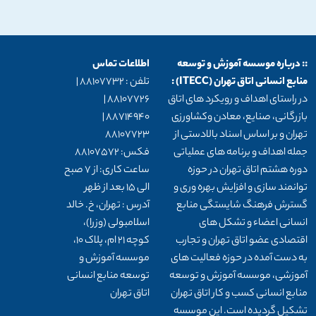
:: درباره موسسه آموزش و توسعه
اطلاعات تماس
منابع انسانی اتاق تهران (ITECC) :
تلفن : 88107732 |
در راستای اهداف و رویکرد های اتاق
88107726 |
بازرگانی، صنایع، معادن وکشاورزی
88714940 |
تهران و بر اساس اسناد بالادستی از
88107723
جمله اهداف و برنامه های عملیاتی
فکس: 88107572
دوره هشتم اتاق تهران در حوزه
ساعت کاری: از 7 صبح
توانمند سازی و افزایش بهره وری و
الی 15 بعد از ظهر
گسترش فرهنگ شایستگی منابع
آدرس : تهران، خ. خالد
انسانی اعضاء و تشکل های
اسلامبولی (وزرا)،
اقتصادی عضو اتاق تهران و تجارب
کوچه 21 ام، پلاک 10،
به دست آمده در حوزه فعالیت های
موسسه آموزش و
آموزشی، موسسه آموزش و توسعه
توسعه منابع انسانی
منابع انسانی کسب و کار اتاق تهران
اتاق تهران
تشکیل گردیده است. این موسسه